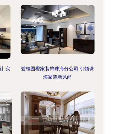
计 实
碧桂园橙家装饰珠海分公司 引领珠
海家装新风尚