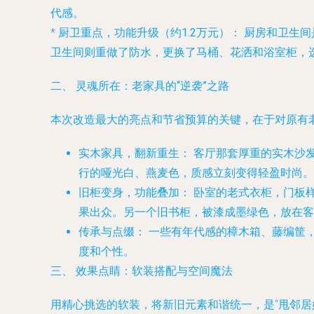
代感。
*
厨卫重点，功能升级（约1.2万元）：
厨房和卫生间
卫生间则重做了防水，更换了马桶、花洒和浴室柜，
二、 灵魂所在：老家具的“逆袭”之路
本次改造最大的亮点和节省预算的关键，在于对原有
实木家具，翻新重生：
客厅那套厚重的实木沙
行的哑光白、燕麦色，质感立刻变得轻盈时尚。
旧柜变身，功能叠加：
卧室的老式衣柜，门板
果出众。另一个旧书柜，被漆成墨绿色，放在客
传承与点缀：
一些有年代感的樟木箱、藤编筐
度和个性。
三、 效果点睛：软装搭配与空间魔法
用精心挑选的软装，将新旧元素和谐统一，是“甩邻居