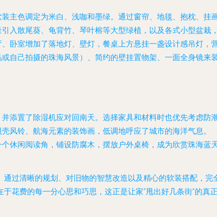
软装主色调定为米白、浅咖和墨绿。通过窗帘、地毯、抱枕、挂
量引入散尾葵、龟背竹、琴叶榕等大型绿植，以及各式小型盆栽
厅、卧室增加了落地灯、壁灯，餐桌上方悬挂一盏设计感吊灯，
品或自己拍摄的珠海风景）、简约的壁挂置物架、一面全身镜来
，并添置了除湿机应对回南天。选择家具和材料时也优先考虑防
贝壳风铃、航海元素的装饰画，低调地呼应了城市的海洋气息。
一个休闲阅读角，铺设防腐木，摆放户外桌椅，成为欣赏珠海蓝
。通过清晰的规划、对旧物的智慧改造以及精心的软装搭配，完
于花费的每一分心思和巧思，这正是让家“甩出好几条街”的真