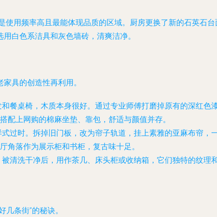
是使用频率高且最能体现品质的区域。厨房更换了新的石英石台
选用白色系洁具和灰色墙砖，清爽洁净。
老家具的创造性再利用。
发和餐桌椅，木质本身很好。通过专业师傅打磨掉原有的深红色
搭配上网购的棉麻坐垫、靠包，舒适与颜值并存。
样式过时。拆掉旧门板，改为帘子轨道，挂上素雅的亚麻布帘，
厅角落作为展示柜和书柜，复古味十足。
，被清洗干净后，用作茶几、床头柜或收纳箱，它们独特的纹理
好几条街”的秘诀。