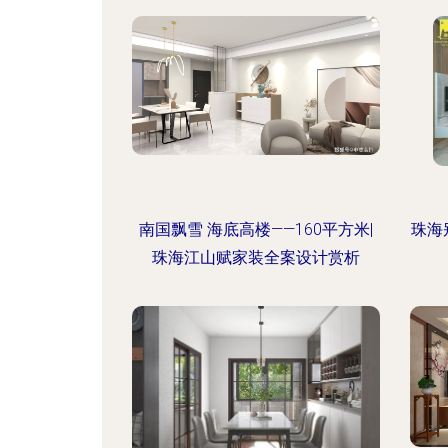
南国飘雪 海底高楼——160平方米|
珠海
珠海江山赋家装全案设计赏析