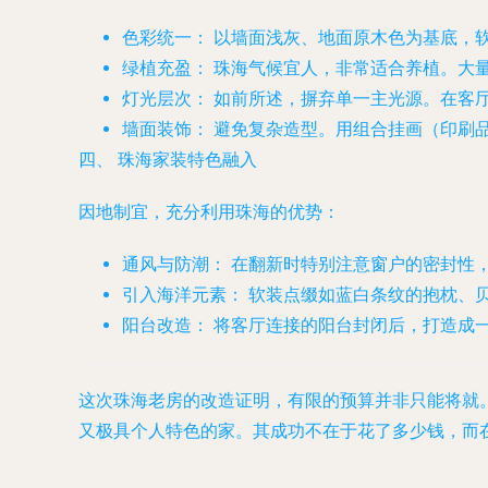
色彩统一：
以墙面浅灰、地面原木色为基底，
绿植充盈：
珠海气候宜人，非常适合养植。大
灯光层次：
如前所述，摒弃单一主光源。在客
墙面装饰：
避免复杂造型。用组合挂画（印刷
四、 珠海家装特色融入
因地制宜，充分利用珠海的优势：
通风与防潮：
在翻新时特别注意窗户的密封性
引入海洋元素：
软装点缀如蓝白条纹的抱枕、
阳台改造：
将客厅连接的阳台封闭后，打造成
这次珠海老房的改造证明，有限的预算并非只能将就
又极具个人特色的家。其成功不在于花了多少钱，而在