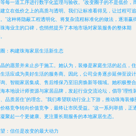
漆等每一道工序进行数字化监理与验收。"改变圈子的不是低价，
是建立在低价之上的高质与透明。我们让标准看得见，让过程可
溯。"这种将隐蔽工程透明化、将复杂流程标准化的做法，逐渐赢
了珠海业主的口碑，也悄然提升了本地市场对家装服务的整体期
待。
拓圈：构建珠海家居生活新生态
王晶的愿景并未止步于施工。她认为，装修是家庭生活的起点，
友生活应成为美好生活的服务商。因此，公司业务逐步延伸至设
咨询、智能家居集成、售后维保乃至旧房焕新等领域。她积极整
珠海本地设计师资源与家居品牌，发起行业交流论坛，倡导“理性
修、品质居住”的理念。"我们希望联动行业上下游，推动珠海装修
从价格竞争转向价值竞争，最终让市民受益。"这一系列举措，正
渐凝聚起一个更健康、更注重长期服务的本地家居生态。
展望：信任是改变的最大动力