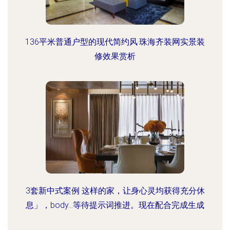
136平米普通户型的现代简约风·珠海齐装网实景装
修效果赏析
3套新中式案例 这样的家，让身心灵均获得充分休
息」，body…等待提示词推进。现在配合完成生成