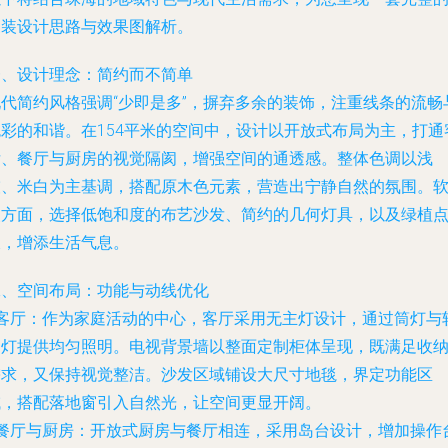
家装设计思路与效果图解析。
一、设计理念：简约而不简单
现代简约风格强调“少即是多”，摒弃多余的装饰，注重线条的流畅
色彩的和谐。在154平米的空间中，设计以开放式布局为主，打通
厅、餐厅与厨房的视觉隔阂，增强空间的通透感。整体色调以浅
灰、米白为主基调，搭配原木色元素，营造出宁静自然的氛围。
装方面，选择低饱和度的布艺沙发、简约的几何灯具，以及绿植
缀，增添生活气息。
二、空间布局：功能与动线优化
客厅
：作为家庭活动的中心，客厅采用无主灯设计，通过筒灯与
道灯提供均匀照明。电视背景墙以整面定制柜体呈现，既满足收
需求，又保持视觉整洁。沙发区域铺设大尺寸地毯，界定功能区
域，搭配落地窗引入自然光，让空间更显开阔。
餐厅与厨房
：开放式厨房与餐厅相连，采用岛台设计，增加操作