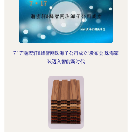
7·17“瀚宏轩&蜂智网珠海子公司成立”发布会 珠海家
装迈入智能新时代