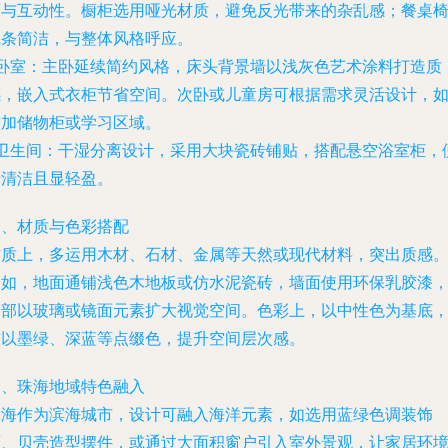
面与互动性。橱柜选用哑光材质，避免反光带来的杂乱感；餐桌
线条简洁，与整体风格呼应。
卧室
：主卧延续简约风格，床头背景墙以浅灰色艺术涂料打造质
感，嵌入式衣柜节省空间。次卧或儿童房可根据需求灵活设计，
增加储物柜或学习区域。
卫生间
：干湿分离设计，采用大块瓷砖铺贴，搭配悬空浴室柜，
于清洁且显轻盈。
三、材质与色彩搭配
材质上，多运用木材、石材、金属等天然或现代材料，突出质感
例如，地面通铺浅色木地板或仿水泥瓷砖，墙面使用环保乳胶漆
局部以玻璃或镜面元素扩大视觉空间。色彩上，以中性色为基底
辅以墨绿、深蓝等点缀色，提升空间层次感。
四、珠海地域特色融入
珠海作为滨海城市，设计可融入海洋元素，如选用蓝绿色调装饰
画、贝壳造型摆件，或通过大面积窗户引入室外景观，让家居环