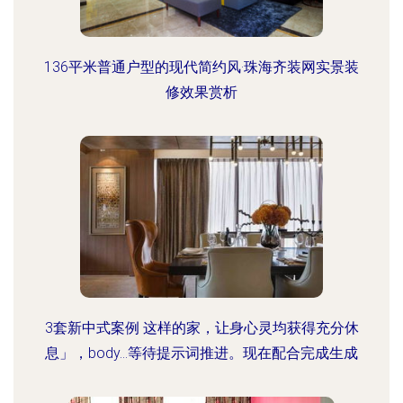
136平米普通户型的现代简约风·珠海齐装网实景装
修效果赏析
3套新中式案例 这样的家，让身心灵均获得充分休
息」，body…等待提示词推进。现在配合完成生成