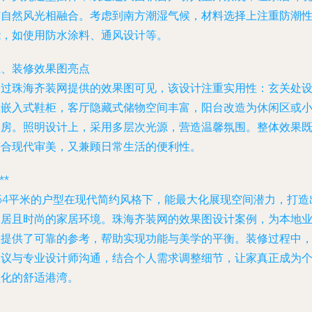
与自然风光相融合。考虑到南方潮湿气候，材料选择上注重防潮
能，如使用防水涂料、通风设计等。
五、装修效果图亮点
通过珠海齐装网提供的效果图可见，该设计注重实用性：玄关处
置嵌入式鞋柜，客厅隐藏式储物空间丰富，阳台改造为休闲区或
书房。照明设计上，采用多层次光源，营造温馨氛围。整体效果
符合现代审美，又兼顾日常生活的便利性。
**
154平米的户型在现代简约风格下，能最大化展现空间潜力，打造
宜居且时尚的家居环境。珠海齐装网的效果图设计案例，为本地
主提供了可靠的参考，帮助实现功能与美学的平衡。装修过程中
建议与专业设计师沟通，结合个人需求调整细节，让家真正成为
性化的舒适港湾。