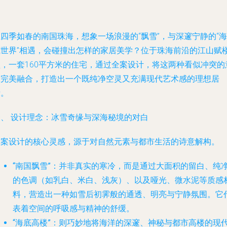
四季如春的南国珠海，想象一场浪漫的“飘雪”，与深邃宁静的“海
底世界”相遇，会碰撞出怎样的家居美学？位于珠海前沿的江山赋
盘，一套160平方米的住宅，通过全案设计，将这两种看似冲突的
象完美融合，打造出一个既纯净空灵又充满现代艺术感的理想居
所。
一、 设计理念：冰雪奇缘与深海秘境的对白
本案设计的核心灵感，源于对自然元素与都市生活的诗意解构。
“南国飘雪”
：并非真实的寒冷，而是通过大面积的留白、纯
的色调（如乳白、米白、浅灰）、以及哑光、微水泥等质感
料，营造出一种如雪后初霁般的通透、明亮与宁静氛围。它
表着空间的呼吸感与精神的舒缓。
“海底高楼”
：则巧妙地将海洋的深邃、神秘与都市高楼的现