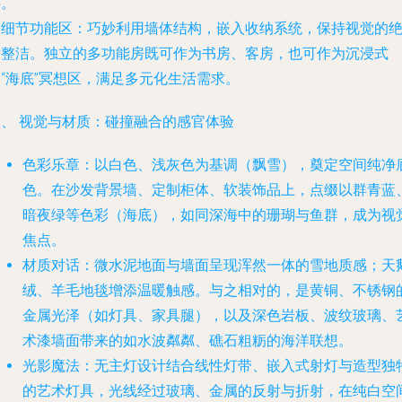
事。
.
细节功能区
：巧妙利用墙体结构，嵌入收纳系统，保持视觉的
对整洁。独立的多功能房既可作为书房、客房，也可作为沉浸式
“海底”冥想区，满足多元化生活需求。
三、 视觉与材质：碰撞融合的感官体验
色彩乐章
：以白色、浅灰色为基调（飘雪），奠定空间纯净
色。在沙发背景墙、定制柜体、软装饰品上，点缀以群青蓝
暗夜绿等色彩（海底），如同深海中的珊瑚与鱼群，成为视
焦点。
材质对话
：微水泥地面与墙面呈现浑然一体的雪地质感；天
绒、羊毛地毯增添温暖触感。与之相对的，是黄铜、不锈钢
金属光泽（如灯具、家具腿），以及深色岩板、波纹玻璃、
术漆墙面带来的如水波粼粼、礁石粗粝的海洋联想。
光影魔法
：无主灯设计结合线性灯带、嵌入式射灯与造型独
的艺术灯具，光线经过玻璃、金属的反射与折射，在纯白空