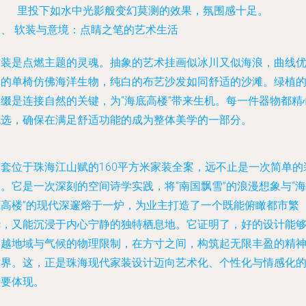
里投下如水中光影般变幻莫测的效果，氛围感十足。
四、 软装与意境：点睛之笔的艺术生活
软装是点燃主题的灵魂。抽象的艺术挂画似冰川又似海浪，曲线
美的单椅仿佛海洋生物，纯白的布艺沙发如同舒适的沙滩。绿植
点缀是连接自然的关键，为“海底高楼”带来生机。每一件器物都精
挑选，确保在满足舒适功能的成为整体美学的一部分。
这套位于珠海江山赋的160平方米家装全案，远不止是一次简单的
。它是一次深刻的空间诗学实践，将“南国飘雪”的浪漫想象与“海
底高楼”的现代深邃熔于一炉，为业主打造了一个既能俯瞰都市繁
华，又能沉浸于内心宁静的独特栖息地。它证明了，好的设计能
超越地域与气候的物理限制，在方寸之间，构筑起无限丰盈的精
世界。这，正是珠海现代家装设计迈向艺术化、个性化与情感化
重要体现。