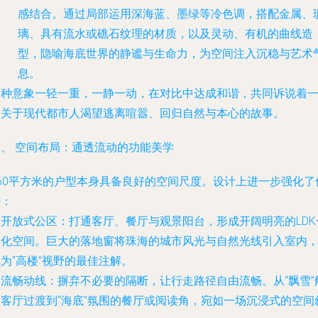
感结合。通过局部运用深海蓝、墨绿等冷色调，搭配金属、
璃、具有流水或礁石纹理的材质，以及灵动、有机的曲线造
型，隐喻海底世界的静谧与生命力，为空间注入沉稳与艺术
息。
两种意象一轻一重，一静一动，在对比中达成和谐，共同诉说着
个关于现代都市人渴望逃离喧嚣、回归自然与本心的故事。
二、 空间布局：通透流动的功能美学
160平方米的户型本身具备良好的空间尺度。设计上进一步强化了
势：
.
开放式公区
：打通客厅、餐厅与观景阳台，形成开阔明亮的LDK
体化空间。巨大的落地窗将珠海的城市风光与自然光线引入室内
为“高楼”视野的最佳注解。
.
流畅动线
：摒弃不必要的隔断，让行走路径自由流畅。从“飘雪”
的客厅过渡到“海底”氛围的餐厅或阅读角，宛如一场沉浸式的空间