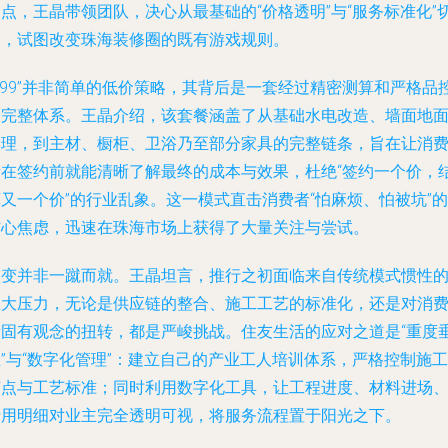
点，王晶带领团队，决心从最基础的“价格透明”与“服务标准化”
入，试图改变珠海装修圈的既有游戏规则。
699”并非简单的低价策略，其背后是一套经过精密测算和严格品
的完整体系。王晶介绍，该套餐涵盖了从基础水电改造、墙面地
处理，到主材、橱柜、卫浴乃至部分家具的完整链条，旨在让消
者在签约前就能清晰了解最终的成本与效果，杜绝“签约一个价，
又一个价”的行业乱象。这一模式直击消费者“怕麻烦、怕被坑”的
核心焦虑，迅速在珠海市场上获得了大量关注与尝试。
改变并非一蹴而就。王晶坦言，推行之初面临来自传统模式惯性
巨大压力，无论是供应链的整合、施工工艺的标准化，还是对消
者固有观念的扭转，都是严峻挑战。住友生活的应对之道是“重度
”与“数字化管理”：建立自己的产业工人培训体系，严格控制施工
节点与工艺标准；同时利用数字化工具，让工程进度、材料进场
费用明细对业主完全透明可视，将服务流程置于阳光之下。