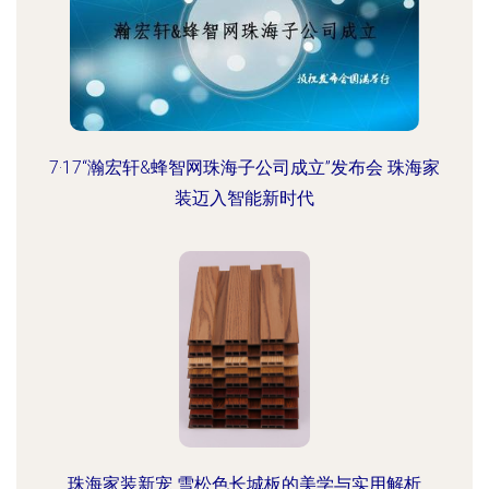
7·17“瀚宏轩&蜂智网珠海子公司成立”发布会 珠海家
装迈入智能新时代
珠海家装新宠 雪松色长城板的美学与实用解析