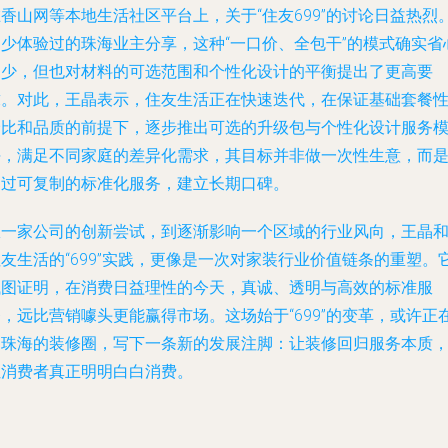
香山网等本地生活社区平台上，关于“住友699”的讨论日益热烈
不少体验过的珠海业主分享，这种“一口价、全包干”的模式确实省
不少，但也对材料的可选范围和个性化设计的平衡提出了更高要
求。对此，王晶表示，住友生活正在快速迭代，在保证基础套餐
价比和品质的前提下，逐步推出可选的升级包与个性化设计服务
块，满足不同家庭的差异化需求，其目标并非做一次性生意，而
通过可复制的标准化服务，建立长期口碑。
从一家公司的创新尝试，到逐渐影响一个区域的行业风向，王晶
友生活的“699”实践，更像是一次对家装行业价值链条的重塑。
试图证明，在消费日益理性的今天，真诚、透明与高效的标准服
，远比营销噱头更能赢得市场。这场始于“699”的变革，或许正
为珠海的装修圈，写下一条新的发展注脚：让装修回归服务本质
让消费者真正明明白白消费。