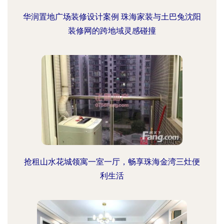
华润置地广场装修设计案例 珠海家装与土巴兔沈阳
装修网的跨地域灵感碰撞
抢租山水花城领寓一室一厅，畅享珠海金湾三灶便
利生活