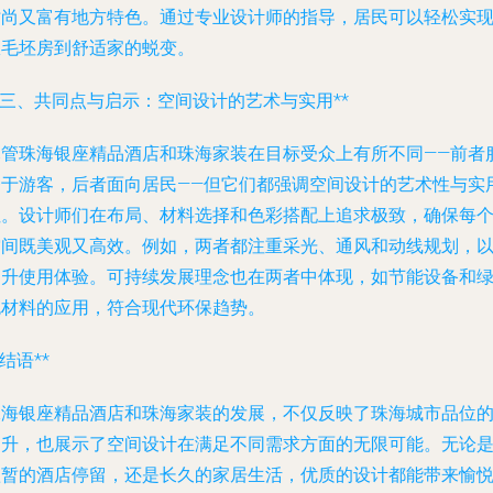
时尚又富有地方特色。通过专业设计师的指导，居民可以轻松实
从毛坯房到舒适家的蜕变。
*三、共同点与启示：空间设计的艺术与实用**
尽管珠海银座精品酒店和珠海家装在目标受众上有所不同——前者
务于游客，后者面向居民——但它们都强调空间设计的艺术性与实
性。设计师们在布局、材料选择和色彩搭配上追求极致，确保每
空间既美观又高效。例如，两者都注重采光、通风和动线规划，
提升使用体验。可持续发展理念也在两者中体现，如节能设备和
色材料的应用，符合现代环保趋势。
*结语**
珠海银座精品酒店和珠海家装的发展，不仅反映了珠海城市品位
提升，也展示了空间设计在满足不同需求方面的无限可能。无论
短暂的酒店停留，还是长久的家居生活，优质的设计都能带来愉