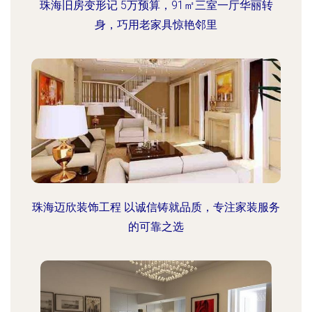
珠海旧房变形记 5万预算，91㎡三室一厅华丽转
身，巧用老家具惊艳邻里
珠海迈欣装饰工程 以诚信铸就品质，专注家装服务
的可靠之选