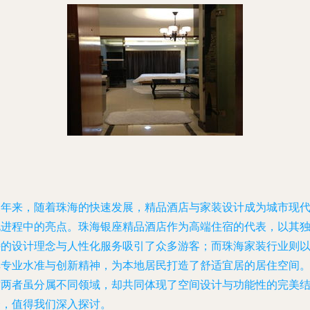
近年来，随着珠海的快速发展，精品酒店与家装设计成为城市现
化进程中的亮点。珠海银座精品酒店作为高端住宿的代表，以其
特的设计理念与人性化服务吸引了众多游客；而珠海家装行业则
其专业水准与创新精神，为本地居民打造了舒适宜居的居住空间
这两者虽分属不同领域，却共同体现了空间设计与功能性的完美
合，值得我们深入探讨。