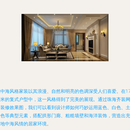
地中海风格家装以其浪漫、自然和明亮的色调深受人们喜爱。在17
平米的复式户型中，这一风格得到了完美的展现。通过珠海齐装
的装修效果图，我们可以看到设计师如何巧妙运用蓝色、白色、
黄色等典型元素，搭配拱形门廊、粗糙墙壁和海洋装饰，营造出
满地中海风情的居家环境。