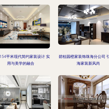
154平米现代简约家装设计 实
碧桂园橙家装饰珠海分公司 
用与美学的融合
海家装新风尚