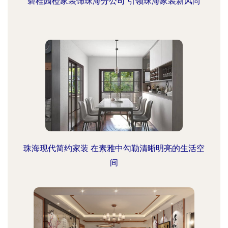
碧桂园橙家装饰珠海分公司 引领珠海家装新风尚
珠海现代简约家装 在素雅中勾勒清晰明亮的生活空
间