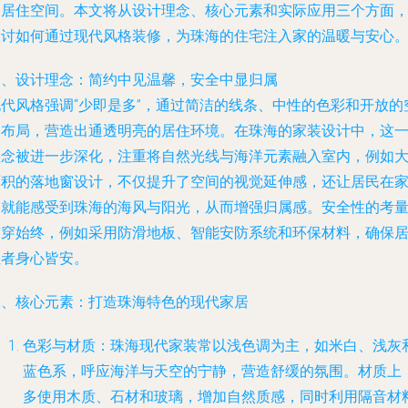
的居住空间。本文将从设计理念、核心元素和实际应用三个方面
探讨如何通过现代风格装修，为珠海的住宅注入家的温暖与安心
一、设计理念：简约中见温馨，安全中显归属
现代风格强调“少即是多”，通过简洁的线条、中性的色彩和开放的
间布局，营造出通透明亮的居住环境。在珠海的家装设计中，这
理念被进一步深化，注重将自然光线与海洋元素融入室内，例如
面积的落地窗设计，不仅提升了空间的视觉延伸感，还让居民在
中就能感受到珠海的海风与阳光，从而增强归属感。安全性的考
贯穿始终，例如采用防滑地板、智能安防系统和环保材料，确保
住者身心皆安。
二、核心元素：打造珠海特色的现代家居
色彩与材质：珠海现代家装常以浅色调为主，如米白、浅灰
蓝色系，呼应海洋与天空的宁静，营造舒缓的氛围。材质上
多使用木质、石材和玻璃，增加自然质感，同时利用隔音材