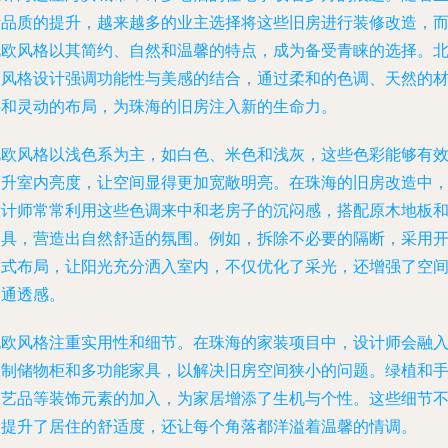
活品质的提升，越来越多的业主选择将这些旧房进行装修改造，
北欧风格以其简约、自然和温馨的特点，成为备受青睐的选择。
欧风格设计强调功能性与美感的结合，通过柔和的色调、天然的
料和灵动的布局，为珠海的旧房注入新的生命力。
北欧风格以浅色系为主，如白色、米色和浅灰，这些色彩能够有
提升室内亮度，让空间显得更加宽敞明亮。在珠海的旧房改造中
设计师常常利用这些色调来中和老房子的沉闷感，搭配原木地板
家具，营造出自然舒适的氛围。例如，拆除不必要的隔断，采用
放式布局，让阳光充分洒入室内，不仅优化了采光，还增强了空
的通透感。
北欧风格注重实用性和细节。在珠海的家装项目中，设计师会融
定制储物柜和多功能家具，以解决旧房空间狭小的问题。绿植和
工艺品等装饰元素的加入，为家居增添了生机与个性。这些细节
仅提升了居住的舒适度，还让每个角落都洋溢着温馨的情调。