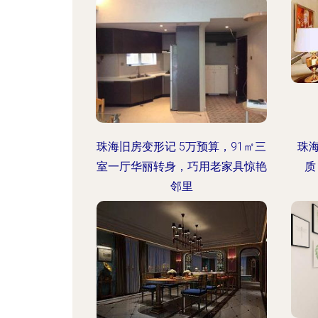
珠海旧房变形记 5万预算，91㎡三
珠
室一厅华丽转身，巧用老家具惊艳
质
邻里