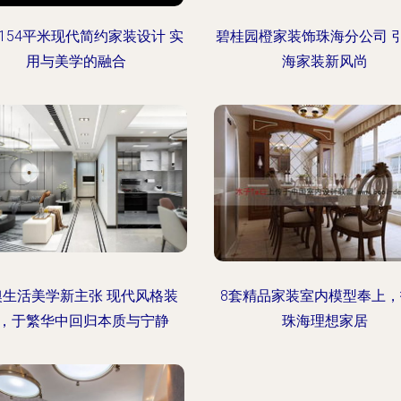
154平米现代简约家装设计 实
碧桂园橙家装饰珠海分公司 
用与美学的融合
海家装新风尚
澳生活美学新主张 现代风格装
8套精品家装室内模型奉上
，于繁华中回归本质与宁静
珠海理想家居