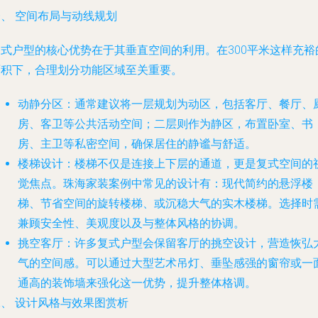
、 空间布局与动线规划
复式户型的核心优势在于其垂直空间的利用。在300平米这样充裕
面积下，合理划分功能区域至关重要。
动静分区
：通常建议将一层规划为动区，包括客厅、餐厅、
房、客卫等公共活动空间；二层则作为静区，布置卧室、书
房、主卫等私密空间，确保居住的静谧与舒适。
楼梯设计
：楼梯不仅是连接上下层的通道，更是复式空间的
觉焦点。珠海家装案例中常见的设计有：现代简约的悬浮楼
梯、节省空间的旋转楼梯、或沉稳大气的实木楼梯。选择时
兼顾安全性、美观度以及与整体风格的协调。
挑空客厅
：许多复式户型会保留客厅的挑空设计，营造恢弘
气的空间感。可以通过大型艺术吊灯、垂坠感强的窗帘或一
通高的装饰墙来强化这一优势，提升整体格调。
二、 设计风格与效果图赏析