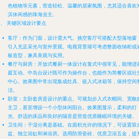
色植物等元素，营造轻松、温馨的居家氛围，尤其适合喜欢
滨休闲感的珠海业主。
、 关键区域设计要点
客厅
：作为门面，设计需大气。挑空客厅可搭配大型落地窗
引入充足采光与室外景观。电视背景墙可考虑整面收纳柜或
板造型，兼具美观与实用。
餐厅与厨房
：开放式餐厨一体设计在复式中很常见，能增进
庭互动。中岛台设计既可作为操作台，也能作为简餐区或社
中心。效果图中常出现集成灶具、嵌入式冰箱等，保持空间
洁。
卧室
：主卧套房是设计的重点。可规划步入式衣帽间、宽敞
主卫，甚至增设一个小型休闲阳台。效果图显示，柔和的灯
光、舒适的床品和良好的隔音是营造优质睡眠环境的关键。
卫生间
：干湿分离是基础。在面积允许的情况下，可设置双
盆、独立浴缸和淋浴房。选用防滑瓷砖、优质卫浴五金，提