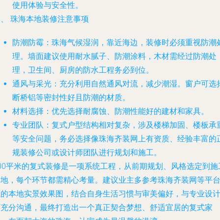
使用体验与安全性。
四、 珠海本地装修注意事项
防潮防霉
：珠海气候湿润，靠近海边，装修时必须重视防潮
理。墙面建议使用耐水腻子、防潮涂料，木材需经过防潮处
理，卫生间、厨房的防水工程务必到位。
通风与采光
：充分利用自然通风对流，减少潮湿。窗户可选
断桥铝等密封性好且防潮的材质。
材料选择
：优先选择耐腐蚀、防潮性能好的建材和家具。
专业团队
：复式户型结构相对复杂，涉及楼梯加固、楼板承
等安全问题，务必选择像珠海齐装网上有资质、经验丰富的
规装修公司或设计师团队进行规划和施工。
300平米的复式装修是一项系统工程，从前期规划、风格选定到施
落地，每个环节都需精心考量。建议业主多参考珠海齐装网等平
上的本地实景效果图，结合自身生活习惯与审美偏好，与专业设
师充分沟通，最终打造出一个真正契合梦想、舒适宜居的复式家