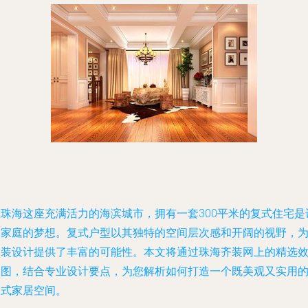
在珠海这座充满活力的海滨城市，拥有一套300平米的复式住宅是
多家庭的梦想。复式户型以其独特的空间层次感和开阔的视野，
家装设计提供了丰富的可能性。本文将通过珠海齐装网上的精选
果图，结合专业设计要点，为您解析如何打造一个既美观又实用
复式家居空间。