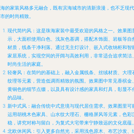
珠海的家装风格多元融合，既有滨海城市的清新浪漫，也不乏现
都市的时尚精致。
现代简约风
：这是珠海家装中最受欢迎的风格之一。效果图
示，大面积使用白色、浅灰色基调，搭配木饰面、岩板等自
材质，线条干净利落。通过无主灯设计、嵌入式收纳柜和智
家居系统，实现空间的开阔与高效利用，非常适合追求简洁
时尚生活的家庭。
轻奢风
：在简约的基础上，融入金属线条、丝绒材质、大理
纹理等元素，营造低调而精致的氛围。效果图中常见香槟金
黄铜色的细节点缀，以及具有设计感的家具和灯具，彰显不
的品味。
新中式风
：融合传统中式意境与现代居住需求。效果图里可
运用胡桃木色家具、山水纹大理石、栅格屏风等元素，色彩
稳，讲究对称与留白，为复式大宅带来宁静致远的文化底蕴
北欧休闲风
：引入更多自然光，采用浅色原木、布艺沙发、