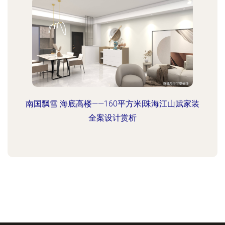
南国飘雪 海底高楼——160平方米|珠海江山赋家装
全案设计赏析