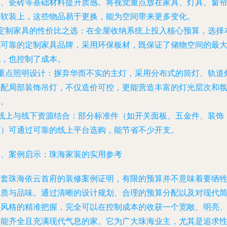
漆、瓷砖等基础材料提升质感。将视觉重点放在家具、灯具、窗
等软装上，这些物品易于更换，能为空间带来更多变化。
定制家具的性价比之选
：在全屋收纳系统上投入核心预算，选择
地可靠的定制家具品牌，采用环保板材，既保证了储物空间的最
化，也控制了成本。
重点照明设计
：摒弃华而不实的主灯，采用分布式的筒灯、轨道
搭配局部装饰吊灯，不仅造价可控，更能营造丰富的灯光层次和
围。
线上与线下资源结合
：部分标准件（如开关面板、五金件、装饰
画）可通过可靠的线上平台选购，能节省不少开支。
四、案例启示：珠海家装的实用参考
这套珠海依云首府的装修案例证明，有限的预算并不意味着要牺
品质与品味。通过清晰的设计规划、合理的预算分配以及对现代
约风格的精准把握，完全可以在控制成本的收获一个宽敞、明亮
功能齐全且充满现代气息的家。它为广大珠海业主，尤其是追求