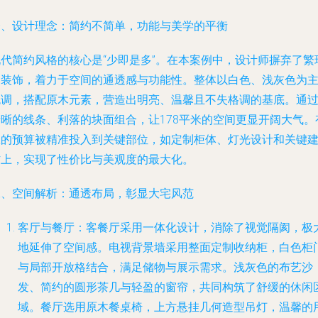
一、设计理念：简约不简单，功能与美学的平衡
现代简约风格的核心是“少即是多”。在本案例中，设计师摒弃了繁
的装饰，着力于空间的通透感与功能性。整体以白色、浅灰色为
色调，搭配原木元素，营造出明亮、温馨且不失格调的基底。通
清晰的线条、利落的块面组合，让178平米的空间更显开阔大气。
限的预算被精准投入到关键部位，如定制柜体、灯光设计和关键
材上，实现了性价比与美观度的最大化。
二、空间解析：通透布局，彰显大宅风范
客厅与餐厅
：客餐厅采用一体化设计，消除了视觉隔阂，极
地延伸了空间感。电视背景墙采用整面定制收纳柜，白色柜
与局部开放格结合，满足储物与展示需求。浅灰色的布艺沙
发、简约的圆形茶几与轻盈的窗帘，共同构筑了舒缓的休闲
域。餐厅选用原木餐桌椅，上方悬挂几何造型吊灯，温馨的