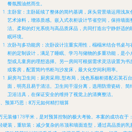
餐氛围油然而生。
主卧室
：主卧延续了整体的简约基调，床头背景墙运用浅灰
艺术涂料，增添质感。嵌入式衣柜设计节省空间，保持墙面
洁。柔和的灯光系统与高品质床品，共同打造出宁静舒适的
眠环境。
次卧与多功能房
：次卧设计注重实用性，榻榻米结合书桌与
柜的定制设计，满足了睡眠、学习与储物的多重功能，是小
型或儿童房的理想选择。另一房间可根据需求灵活设置为书
或客房，配置简约书柜与沙发床，最大化空间利用率。
厨房与卫生间
：厨房采用L型布局，浅色系橱柜搭配石英石
面，明亮且易于清洁。卫生间干湿分离，选用防滑瓷砖、简
卫浴洁具，在保证安全的维持了视觉上的清爽整洁。
三、预算巧思：8万元如何精打细算
8万元装修178平米，是对预算控制的极大考验。本案的成功在于
轻硬装，重软装
：减少复杂的吊顶和墙面造型，通过高品质的乳