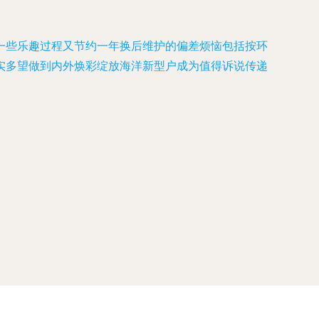
一些乐趣过程又节约一年换后维护的偏差烦恼包括按环
实多望做到内外焕彩绽放海洋新型户成为值得诉说传递