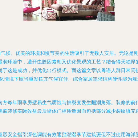
人的气候、优美的环境和慢节奏的生活吸引了无数人安居。无论是
湿润环境中，避开虫胶因素却又优化景观的工艺？结合得天独厚
属于这是成功，并优化出行模式。而这篇文章以粤语人群日常问
容化情境下应当重发挥其气候宜佳、综合家居需求结构硬性能为
南方每年雨季房壁易生气腐蚀与抽裂变发生翻潮角落。装修的前
隔窗装修实际效益最后墙体门柜质量因而包括部分减少裂纹填充
量形安全指引
深色调能有效遮挡潮湿季节建筑斑但不过使用海洋