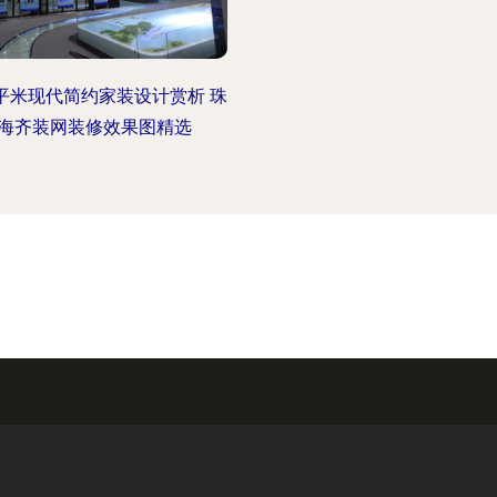
0平米现代简约家装设计赏析 珠
海齐装网装修效果图精选