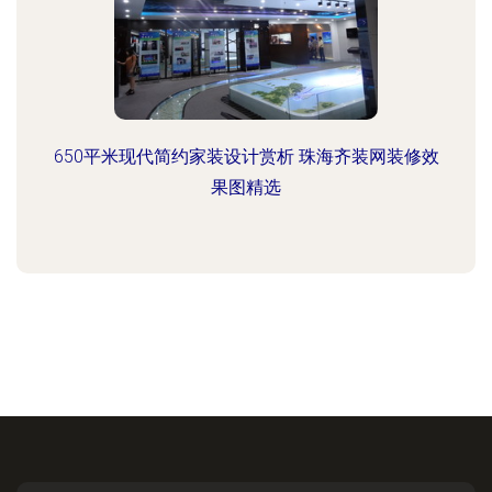
650平米现代简约家装设计赏析 珠海齐装网装修效
果图精选