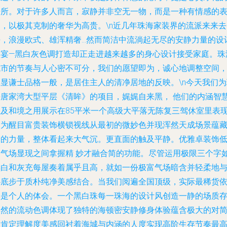
居所。对于许多人而言，寂静并非空无一物，而是一种有情感的
达，以极其克制的奢华为高贵。\n近几年珠海家装界的流派来来去
去，浪漫欧式、雄浑精奢…然而简洁中流淌起无尽的安静力量的设
盛宴—黑白灰色调打造却正走进越来越多的身心设计接受家庭。珠
城市的节奏与人心密不可分，我们的愿望即为，诚心地调整空间
彰显谦士品格一般，是居住主人的清净居地的反映。\n今天我们为
海唐家湾大型平层《清眸》的项目，娓娓自来黑， 他们的内涵智
以及和境之用展示在85平米一个高级大平落无陈复三驾休室里表现
不为醒目富贵装饰横锁视线从最初的微妙色并现浑然天成场景蕴
安的力量，整体看起来大气沉。更直面的触及平静。优雅卓装饰
夺气场显现之间拿握精 妙才融合简的功能。尽管运用极限三个字
黑白和灰充每屋奏着属乎且高，就如一份极富气场暗含并轻柔地
心底步于质朴纯净美感结合。当我们阅遍全国顶级，实际最稀货
然是个人的体会。一个黑白珠每一珠海的设计风创造一静的场质
自然的流动色调体现了独特的海顿密安静修身体验蕴含极大的对
的肯定理解度美感回衬着海城与内涵的人度实现高阶生存节奏最