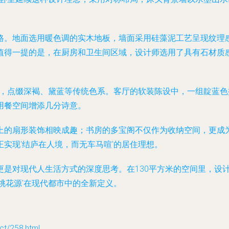
格。地面选用暖色调的实木地板，墙面采用硅藻泥工艺呈现纹理
值得一提的是，在厨房和卫生间区域，设计师选用了具有石材质
色，点缀深褐、黛蓝等传统色系。客厅的软装陈设中，一组靛蓝
用餐空间增添几分诗意。
上的扇形装饰相映成趣；书房的多宝阁不仅作为收纳空间，更成
实现'结庐在人境，而无车马喧'的居住理想。
更是对现代人生活方式的深度思考。在130平方米的空间里，设
桃花源'在现代都市中的全新定义。
/258.html