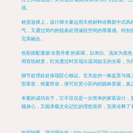
境。
材质选择上，设计师大量运用天然材料诠释新中式风
气，又通过简约的线条处理减轻空间的厚重感。特别
完美融合。
色彩搭配遵循'水墨丹青'的基调，以米白、浅灰为底
用宣纸材质，灯光透过时呈现出温润如玉的光晕，为
细节处理处处体现匠心独运。玄关处的一株盆景与墙
型茶室，倚窗而坐，便可欣赏小区内的园林景观，真正
本案的成功在于，它不仅仅是一次简单的家装设计，
顿身心，又能承载文化记忆的理想居所，完美诠释了'
如若转载，请注明出处：http://www.j0756.com/product