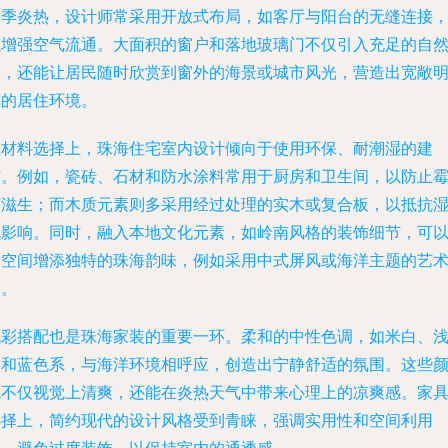
夏季炎热，设计师常采用开放式布局，如客厅与阳台的无缝连接
以增强空气流通。大面积的窗户和落地玻璃门不仅引入充足的自
光，还能让居民随时欣赏到窗外的海景或城市风光，营造出宽敞
亮的居住环境。
在材料选择上，珠海住宅室内设计倾向于使用环保、耐潮湿的建
材。例如，瓷砖、石材和防水涂料常用于厨房和卫生间，以防止
菌滋生；而木质元素则多采用经过处理的实木或复合板，以抵抗
气影响。同时，融入本地文化元素，如岭南风格的装饰细节，可
为空间增添独特的珠海韵味，例如采用中式屏风或海洋主题的艺
品。
色彩搭配也是珠海家装的重要一环。柔和的中性色调，如米白、
灰和蓝色系，与海洋环境相呼应，创造出宁静舒适的氛围。这些
色不仅视觉上清爽，还能在炎热天气中带来心理上的凉爽感。家
选择上，简约现代的设计风格受到青睐，强调实用性和空间利用